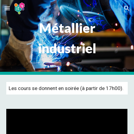
Skip to main content
Skip to navigation
Métallier
industriel
Les cours se donnent en soirée (à partir de 17h
0
0).