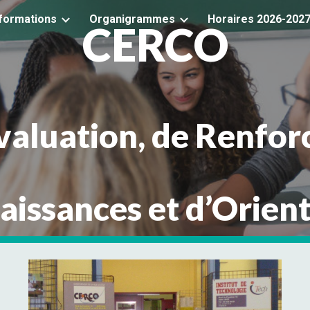
formations
Organigrammes
Horaires 2026-202
CERCO
ip to main content
Skip to navigat
valuation, de Renfo
issances et d’Orien