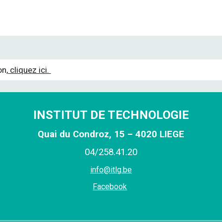
on,
cliquez ici.
INSTITUT DE TECHNOLOGIE
Quai du Condroz, 15 – 4020 LIEGE
0
4
/
258
.
41
.
20
info@itlg.be
Facebook